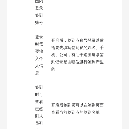
围内
登录
签到
账号
登录
开启后，签到点账号登录以后
时需
需要先填写签到员的姓名、手
要输
机、公司，有助于追溯每条签
入个
到记录是由哪位进行签到产生
人信
的
息
签到
时可
查看
开启后签到员可以在签到页面
已签
查看当前签到点的签到名单
到人
员列