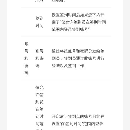
地点
场地址。
设置签到时间后如果您下方开
签到
启了“仅允许签到员在签到时间
时间
范围内登录签到账号”
账
号
账号
通过将该账号和密码分发给签
和
和密
到员，签到员通过此账号进行
密
码
登陆以及签到工作。
码
仅允
许签
到员
在签
到时
开启后，签到点的账号只能在
间范
设置的“签到时间”范围内登录